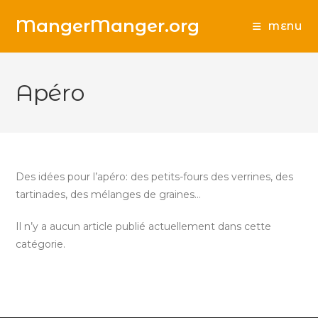
Skip
MangerManger.org
to
MENU
content
Apéro
Des idées pour l’apéro: des petits-fours des verrines, des
tartinades, des mélanges de graines…
Il n’y a aucun article publié actuellement dans cette
catégorie.