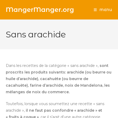
Skip
MangerManger.org
to
MENU
content
Sans arachide
Dans les recettes de la catégorie « sans arachide »,
sont
proscrits les produits suivants: arachide (ou beurre ou
huile d’arachide), cacahuète (ou beurre de
cacahuète), farine d’arachide, noix de Mandelona, les
mélanges de noix du commerce.
Toutefois, lorsque vous soumettez une recette « sans
arachide »,
il ne faut pas confondre « arachide » et
« fruits à coque »
, car il s’agit d’une autre catégorie