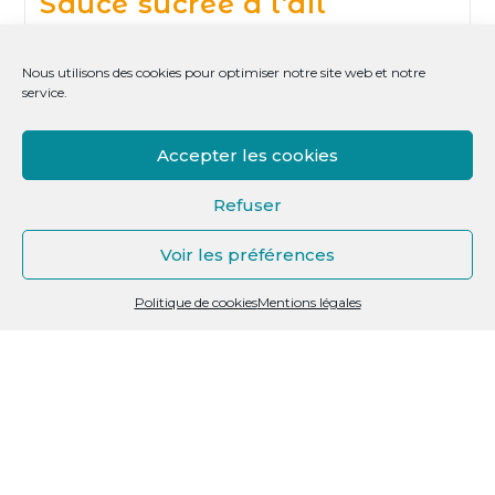
Sauce sucrée à l’ail
Parfaite pour l'agneau ou les viandes faisandées !
Nous utilisons des cookies pour optimiser notre site web et notre
service.
Sauce
Continuer La Lecture
Sucrée
À
L’ail
Accepter les cookies
Refuser
Voir les préférences
Politique de cookies
Mentions légales
Sauce ravigote