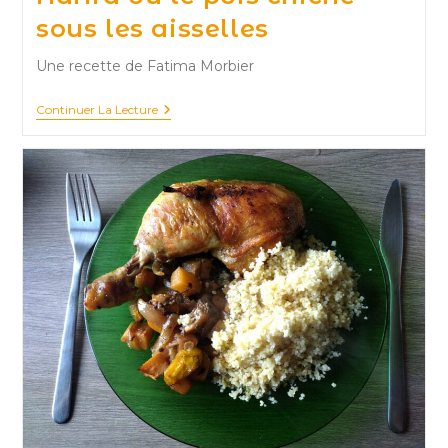
sous les aisselles
Une recette de Fatima Morbier
Harira
Continuer La Lecture
Ou
Le
Pois
Chiche
Sous
Les
Aisselles