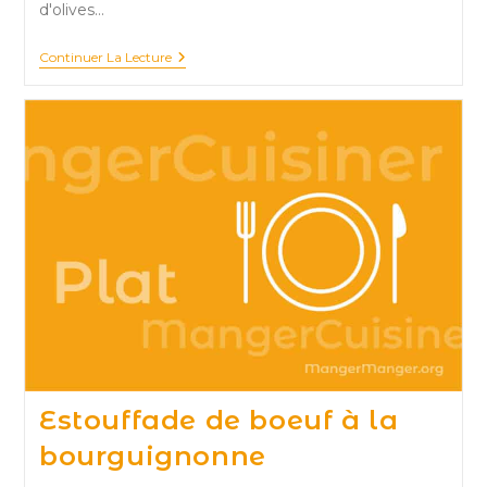
d'olives…
Estouffade
Continuer La Lecture
De
Bœuf
À
La
Provençale
Estouffade de boeuf à la
bourguignonne