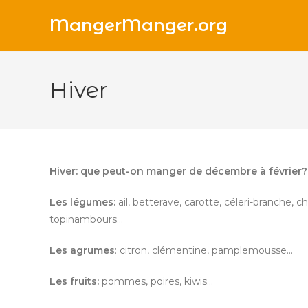
Skip
MangerManger.org
to
content
Hiver
Hiver: que peut-on manger de décembre à février?
Les légumes:
ail, betterave, carotte, céleri-branche, 
topinambours…
Les agrumes
: citron, clémentine, pamplemousse…
Les fruits:
pommes, poires, kiwis…