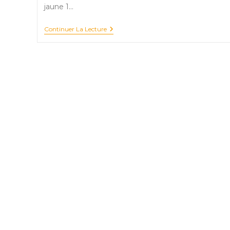
jaune 1…
Couscous
Continuer La Lecture
Automnal