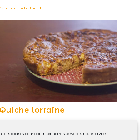
Potage
Continuer La Lecture
Du
Cultivateur
Quiche lorraine
Une recette familiale de Jérôme Ker Moka
ns des cookies pour optimiser notre site web et notre service.
Quiche
Continuer La Lecture