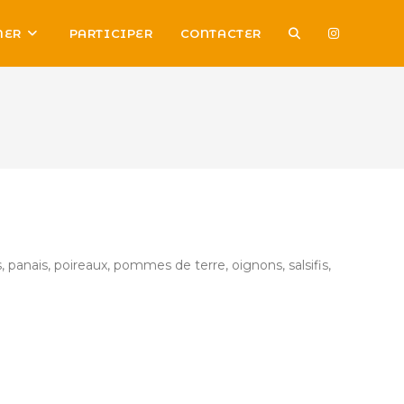
TOGGLE
MER
PARTICIPER
CONTACTER
WEBSITE
SEARCH
, panais, poireaux, pommes de terre, oignons, salsifis,