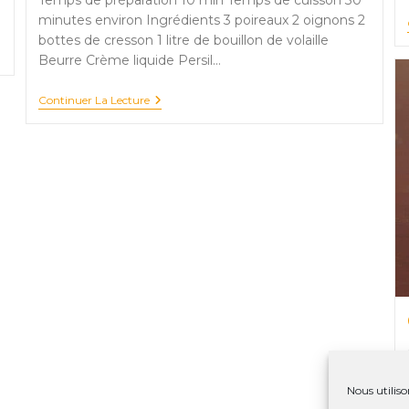
Temps de préparation 10 min Temps de cuisson 30
minutes environ Ingrédients 3 poireaux 2 oignons 2
bottes de cresson 1 litre de bouillon de volaille
Beurre Crème liquide Persil…
Potage
Continuer La Lecture
Cressonnière
Nous utiliso