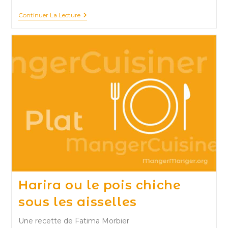
Feuilles
Continuer La Lecture
De
Blettes
Sautées
Au
Poulet
Harira ou le pois chiche
sous les aisselles
Une recette de Fatima Morbier