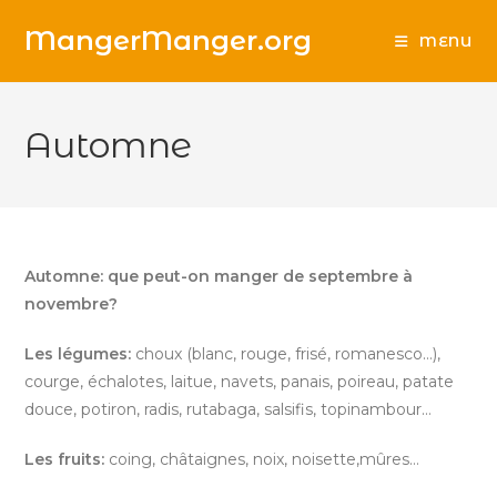
Skip
MangerManger.org
to
MENU
content
Automne
Automne: que peut-on manger de septembre à
novembre?
Les légumes:
choux (blanc, rouge, frisé, romanesco…),
courge, échalotes, laitue, navets, panais, poireau, patate
douce, potiron, radis, rutabaga, salsifis, topinambour…
Les fruits:
coing, châtaignes, noix, noisette,mûres…