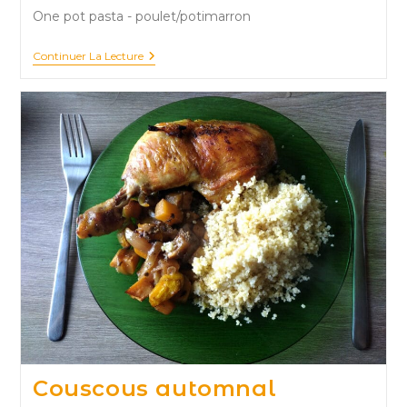
One pot pasta - poulet/potimarron
Pasta
Continuer La Lecture
Zucca
&
Pollo
Couscous automnal