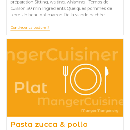
préparation Sitting, waiting, whishing... Temps de
cuisson 30 min Ingrédients Quelques pommes de
terre Un beau potimarron De la viande hachée…
Hachis
Continuer La Lecture
Parmentier
« Potimarron-
Cacahuètes »
Pasta zucca & pollo