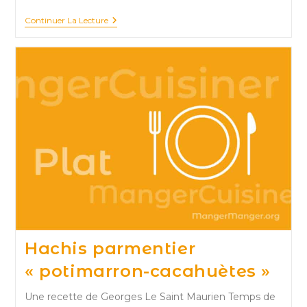
Harira
Continuer La Lecture
Ou
Le
Pois
Chiche
Sous
Les
Aisselles
Hachis parmentier
« potimarron-cacahuètes »
Une recette de Georges Le Saint Maurien Temps de