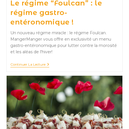
Le régime “Foulcan” : le
régime gastro-
entéronomique !
Un nouveau régime miracle : le régime Foulcan.
MangerManger vous offre en exclusivité un menu
gastro-entéronomique pour lutter contre la morosité
et les aléas de l'hiver!
Le
Continuer La Lecture
Régime
“Foulcan”
:
Le
Régime
Gastro-
Entéronomique
!