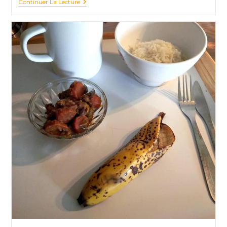
Va
Continuer La Lecture
Te
Faire
Cuire
Un
Œuf
!
Oui,
Mais
Comment
?