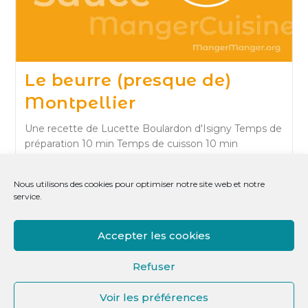
Le beurre (presque de)
Montpellier
Une recette de Lucette Boulardon d'Isigny Temps de
préparation 10 min Temps de cuisson 10 min
Ingrédients Ciboulette (une poignée) Persil (une
poignée) Cerfeuil (une poignée) Cresson (une
Nous utilisons des cookies pour optimiser notre site web et notre
poignée) Hanchois (selon le goût…
service.
Le
Continuer La Lecture
Beurre
Accepter les cookies
(presque
De)
Montpellier
Refuser
Voir les préférences