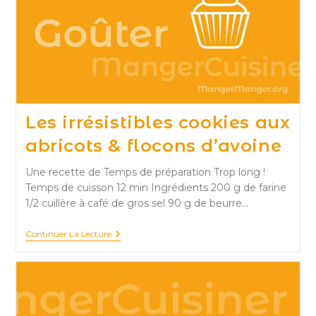
Les irrésistibles cookies aux
abricots & flocons d’avoine
Une recette de Temps de préparation Trop long !
Temps de cuisson 12 min Ingrédients 200 g de farine
1/2 cuillère à café de gros sel 90 g de beurre…
Les
Continuer La Lecture
Irrésistibles
Cookies
Aux
Abricots
&
Flocons
D’avoine