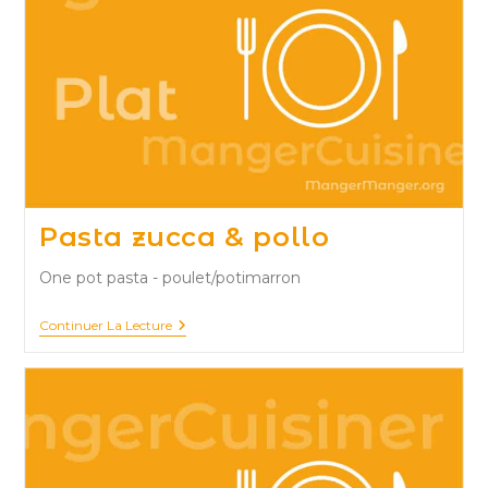
Pasta zucca & pollo
One pot pasta - poulet/potimarron
Pasta
Continuer La Lecture
Zucca
&
Pollo