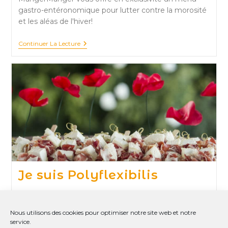
gastro-entéronomique pour lutter contre la morosité
et les aléas de l'hiver!
Le
Continuer La Lecture
Régime
“Foulcan”
:
Le
Régime
Gastro-
Entéronomique
!
Je suis Polyflexibilis
Histoire vraie d'un parisien de Bretagne, Pierre-Kylian,
confronté à la déconcertante diversité des régimes
Nous utilisons des cookies pour optimiser notre site web et notre
alimentaires.
service.