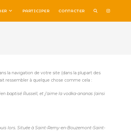
TOGGLE
MER
PARTICIPER
CONTACTER
WEBSITE
SEARCH
ns la navigation de votre site (dans la plupart des
rait ressembler à quelque chose comme cela :
ien baptisé Russell, et j’aime la vodka-ananas (ainsi
epuis lors. Située à Saint-Remy-en-Bouzemont-Saint-