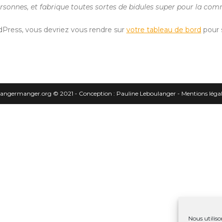
ersonnes, et fabrique toutes sortes de bidules super pour la 
ordPress, vous devriez vous rendre sur
votre tableau de bord
pour 
angermanger.org
© 2021 - Conception :
Pauline Leboulanger
-
Mentions légal
Nous utiliso