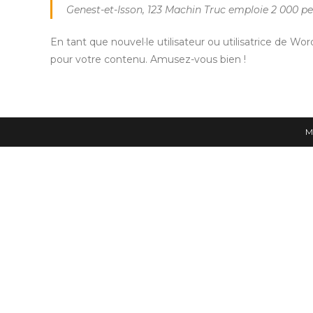
Genest-et-Isson, 123 Machin Truc emploie 2 000 p
En tant que nouvel·le utilisateur ou utilisatrice de W
pour votre contenu. Amusez-vous bien !
M