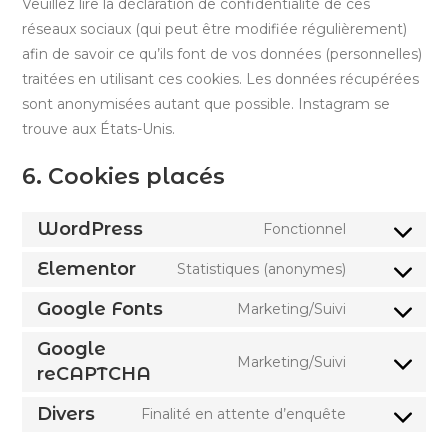
Veuillez lire la déclaration de confidentialité de ces
réseaux sociaux (qui peut être modifiée régulièrement)
afin de savoir ce qu’ils font de vos données (personnelles)
traitées en utilisant ces cookies. Les données récupérées
sont anonymisées autant que possible. Instagram se
trouve aux États-Unis.
6. Cookies placés
WordPress
Fonctionnel
Consent
to
Elementor
Statistiques (anonymes)
Consent
service
to
Google Fonts
Marketing/Suivi
wordpress
Consent
service
to
Google
elementor
Marketing/Suivi
service
reCAPTCHA
Consent
google-
to
Divers
Finalité en attente d’enquête
fonts
service
Consent