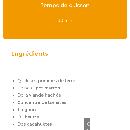
Temps de cuisson
30 min
Ingrédients
Quelques
pommes de terre
Un beau
potimarron
De la
viande hachée
Concentré de tomates
1
oignon
Du
beurre
Des
cacahuètes
C