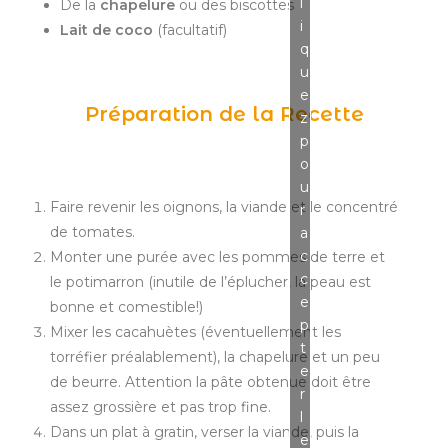
l
De la
chapelure
ou des biscottes
i
Lait de coco
(facultatif)
q
u
e
Préparation de la Recette
z
p
o
u
Faire revenir les oignons, la viande et le concentré
r
de tomates.
a
c
Monter une purée avec les pommes de terre et
c
le potimarron (inutile de l’éplucher, la peau est
e
bonne et comestible!)
p
Mixer les cacahuètes (éventuellement les
t
torréfier préalablement), la chapelure et un peu
e
de beurre. Attention la pâte obtenue doit être
r
assez grossière et pas trop fine.
l
Dans un plat à gratin, verser la viande, puis la
e