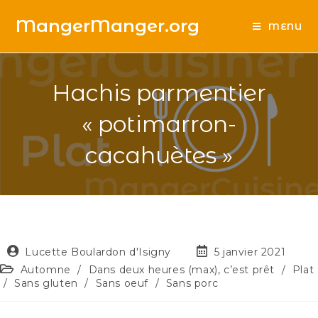
MangerManger.org
MENU
Hachis parmentier
« potimarron-
cacahuètes »
Lucette Boulardon d'Isigny
5 janvier 2021
Automne
/
Dans deux heures (max), c’est prêt
/
Plat
/
Sans gluten
/
Sans oeuf
/
Sans porc