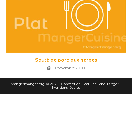
Sauté de porc aux herbes
10 novembre 2020
Mangermanger.org
© 2021 - Conception :
Pauline Leboulanger
-
Mentions légales