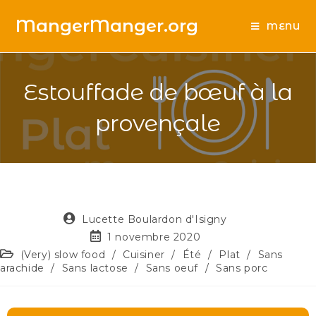
MangerManger.org
MENU
Estouffade de bœuf à la
provençale
Lucette Boulardon d'Isigny
1 novembre 2020
(Very) slow food
/
Cuisiner
/
Été
/
Plat
/
Sans
arachide
/
Sans lactose
/
Sans oeuf
/
Sans porc