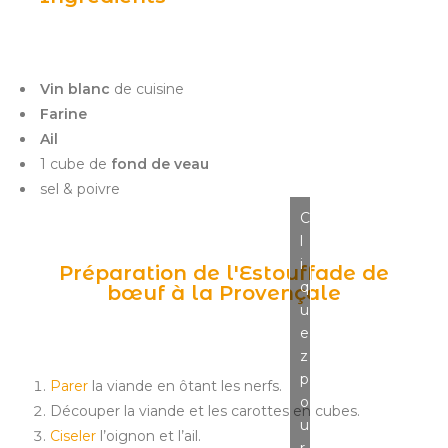
Vin blanc
de cuisine
Farine
Ail
1 cube de
fond de veau
sel & poivre
C
l
i
Préparation de l'Estouffade de
q
bœuf à la Provençale
u
e
z
p
Parer
la viande en ôtant les nerfs.
o
Découper la viande et les carottes en cubes.
u
Ciseler
l’oignon et l’ail.