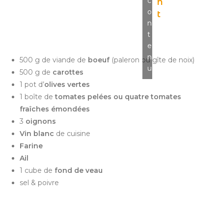
c
n
o
t
n
t
e
n
500 g de viande de
boeuf
(paleron ou gîte de noix)
u
500 g de
carottes
1 pot d’
olives vertes
1 boîte de
tomates pelées ou quatre tomates
fraîches émondées
3
oignons
Vin blanc
de cuisine
Farine
Ail
1 cube de
fond de veau
sel & poivre