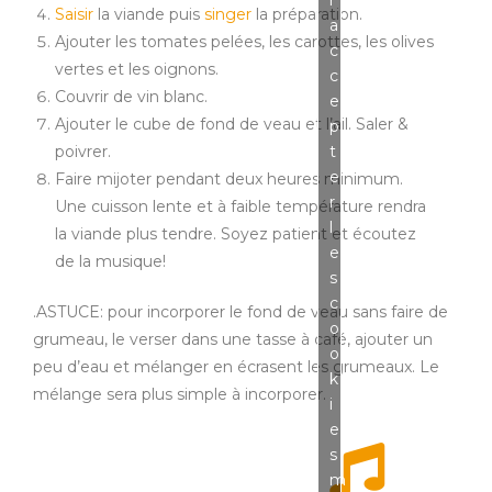
r
Saisir
la viande puis
singer
la préparation.
a
Ajouter les tomates pelées, les carottes, les olives
c
vertes et les oignons.
c
Couvrir de vin blanc.
e
Ajouter le cube de fond de veau et l’ail. Saler &
p
poivrer.
t
e
Faire mijoter pendant deux heures minimum.
r
Une cuisson lente et à faible température rendra
l
la viande plus tendre. Soyez patient et écoutez
e
de la musique!
s
c
.ASTUCE: pour incorporer le fond de veau sans faire de
o
grumeau, le verser dans une tasse à café, ajouter un
o
peu d’eau et mélanger en écrasent les grumeaux. Le
k
mélange sera plus simple à incorporer.
i
e
s
m